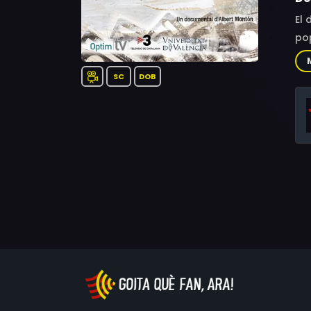
El 
pop
SC
DOB