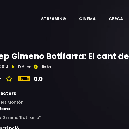
STREAMING
CINEMA
CERCA
ep Gimeno Botifarra: El cant de 
2014
Tràiler
Llista
0.0
rectors
bert Montón
tors
p Gimeno"Botifarra"
scripció