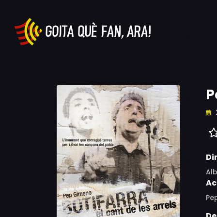
P
Di
Al
Ac
Pe
De