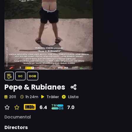
SC
DOB
Pepe & Rubianes
Tràiler
Llista
2011
1h 24m
6.4
7.0
Documental
Directors