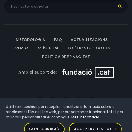
METODOLOGIA
FAQ
ACTUALITZACIONS
PREMSA
AVÍS LEGAL
POLÍTICA DE COOKIES
POLÍTICA DE PRIVACITAT
Amb el suport de:
Utilitzem cookies per recopilar i analitzar informació sobre el
rendiment i l’ús del lloc web, per proporcionar funcionalitats i per
millorar i personalitzar el contingut.
Més informació
Versió: 3.13.0.202607011342
CONFIGURACIÓ
ACCEPTAR-LES TOTES