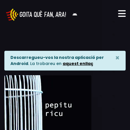
×
Descarregueu-vos la nostra aplicació per
Android
. La trobareu en
aquest enllaç