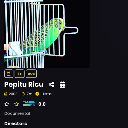
7+
DOB
Pepitu Ricu
Llista
2008
7m
0.0
Documental
Directors