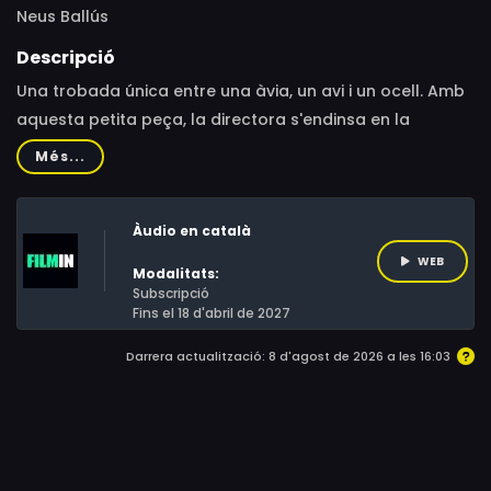
Neus Ballús
Descripció
Una trobada única entre una àvia, un avi i un ocell. Amb
aquesta petita peça, la directora s'endinsa en la
intimitat de la seva pròpia família per a trobar pistes
Més...
sobre la relació entre éssers humans i animals: La
primera sobre l'amor i la domesticació. La segona sobre
Àudio en català
el desig. L'última sobre la llibertat.
WEB
Modalitats:
Subscripció
Fins el 18 d'abril de 2027
Darrera actualització: 8 d'agost de 2026 a les 16:03