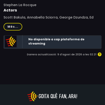
Stephen La Rocque
Actors
Scott Bakula, Annabella Sciorra, George Dzundza, Ed
Asner, Jack Blessing, Erin Cressida Wilson, Cait Gentile,
Més...
Red West, Scott N. Stevens, John Boyd West, Jeremy
Wood, Daniel La Rocque, Bonnie Johnson, Mike Stanley,
No disponible a cap plataforma de
Shane Callahan, Carl McIntyre, Tom Mustin, Todd
streaming
Sandler, Stephani Victor, Nelson Ranson, Erik Conti
Darrera actualització: 9 d'agost de 2026 a les 02:21