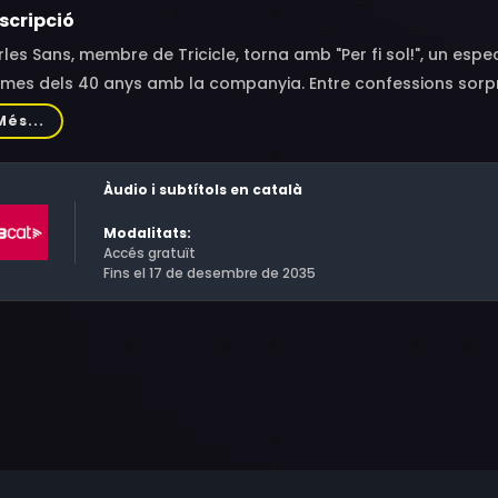
scripció
les Sans, membre de Tricicle, torna amb "Per fi sol!", un esp
times dels 40 anys amb la companyia. Entre confessions so
or, gest i paraula en un espectacle únic que fa riure i emoc
Més...
Àudio i subtítols en català
Modalitats:
Accés gratuït
Fins el 17 de desembre de 2035