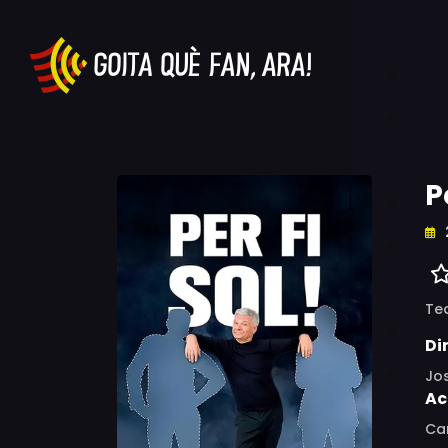
P
Te
Di
Jo
Ac
Ca