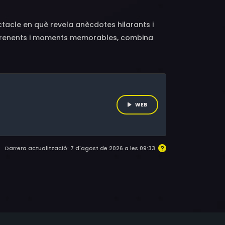
ectacle en què revela anècdotes hilarants i
rprenents i moments memorables, combina
ionar els espectadors.
WEB
Darrera actualització: 7 d'agost de 2026 a les 09:33