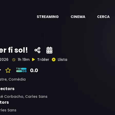
STREAMING
CINEMA
CERCA
er fi sol!
2026
1h 19m
Tràiler
Llista
0.0
atre,
Comèdia
rectors
sé Corbacho, Carles Sans
tors
rles Sans