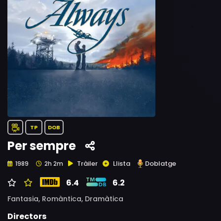
TP
DOB
Per sempre
Tràiler
Llista
Doblatge
1989
2h 2m
6.4
6.2
Fantasia,
Romàntica,
Dramàtica
Directors