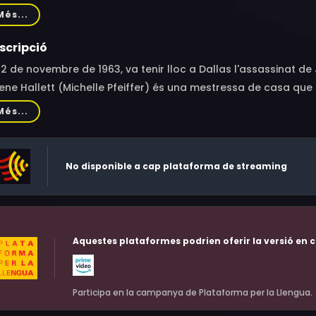
nny Ray McGhee, Cooper Huckabee, Troy Evans, Mark Jeffrey M
Més...
da Griffis, Bob Gill, Shelley Reid, Michael Milgrom, Chestley P
scripció
22 de novembre de 1963, va tenir lloc a Dallas l'assassinat de J
ene Hallett (Michelle Pfeiffer) és una mestressa de casa qu
kie Kennedy que decideix agafar un autobús per assistir al f
Més...
re que viatja amb una nena trista i silenciosa, cosa que la p
a en l'assumpte, i el resultat és que tots tres acaben havent de
No disponible a cap plataforma de streaming
Aquestes plataformes podrien oferir la versió en c
Participa en la campanya de Plataforma per la Llengua.