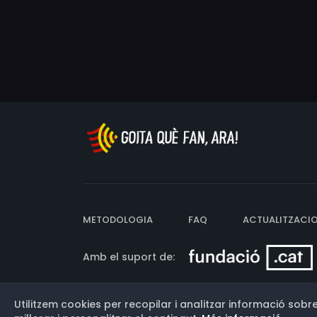
METODOLOGIA
FAQ
ACTUALITZACI
Amb el suport de:
Utilitzem cookies per recopilar i analitzar informació sobre
Versió: 3.13.0.202607011342