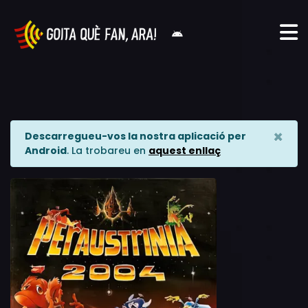
×
Descarregueu-vos la nostra aplicació per
Android
. La trobareu en
aquest enllaç