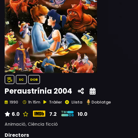
SC
DOB
Peraustrínia 2004
Tràiler
Llista
Doblatge
1990
1h 15m
6.0
7.2
10.0
Animació,
Ciència ficció
Directors