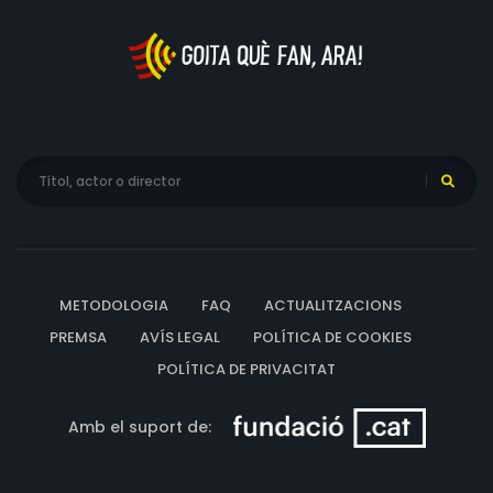
aconseguiran que la princesa se n'enamori. Tristà no vol
pactar però s'adona gràcies al poder predictiu que
Peraustrínia s'encamina cap a la guerra. Permet
aleshores l'entrada dels atzarosos i el destí comença a
canviar.
METODOLOGIA
FAQ
ACTUALITZACIONS
PREMSA
AVÍS LEGAL
POLÍTICA DE COOKIES
POLÍTICA DE PRIVACITAT
Amb el suport de: