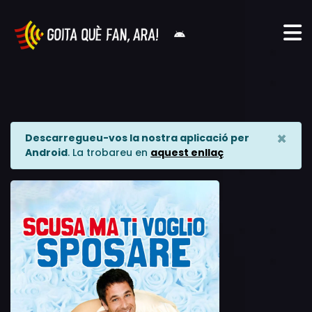
×
Descarregueu-vos la nostra aplicació per
Android
. La trobareu en
aquest enllaç