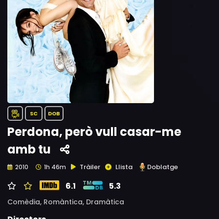
SC
DOB
Perdona, però vull casar-me
amb tu
Tràiler
Llista
Doblatge
2010
1h 46m
6.1
5.3
Comèdia,
Romàntica,
Dramàtica