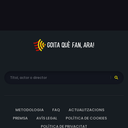
20 anys, viu en una cadira de rodes des de sempre. La
seva trobada els retornarà a cadascun el gust per la
vida. Especialment, quan Rupaszov, posant-se al servei
del cap de la màfia local, decideix utilitzar la seva
discapacitat com una tapadora.
METODOLOGIA
FAQ
ACTUALITZACIONS
PREMSA
AVÍS LEGAL
POLÍTICA DE COOKIES
POLÍTICA DE PRIVACITAT