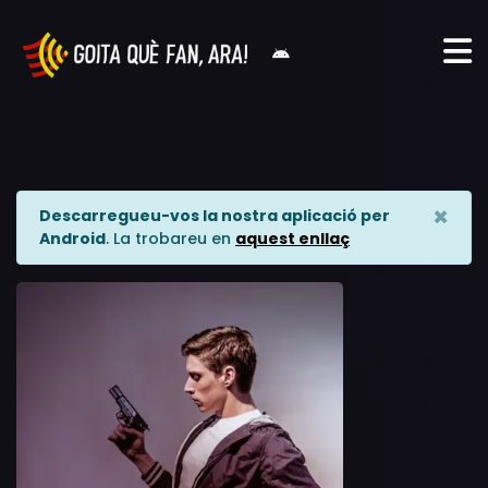
×
Descarregueu-vos la nostra aplicació per
Android
. La trobareu en
aquest enllaç