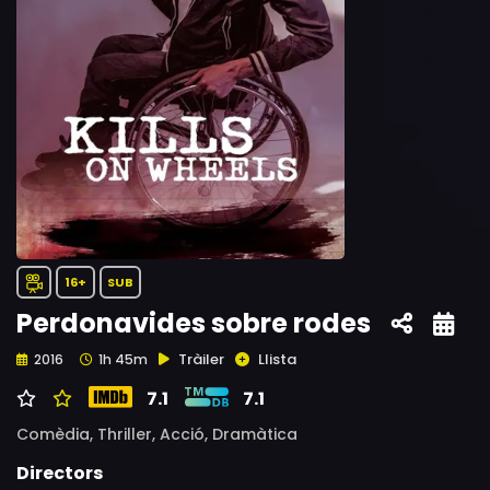
16+
SUB
Perdonavides sobre rodes
Tràiler
Llista
2016
1h 45m
7.1
7.1
Comèdia,
Thriller,
Acció,
Dramàtica
Directors