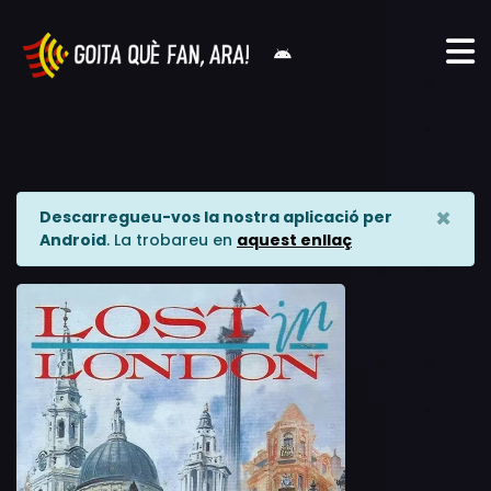
×
Descarregueu-vos la nostra aplicació per
Android
. La trobareu en
aquest enllaç