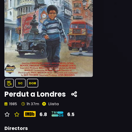
SC
DOB
Perdut a Londres
Llista
1985
1h 37m
6.8
6.5
Directors