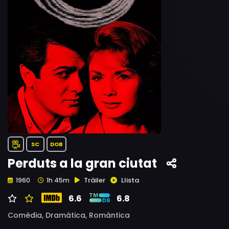
SC
DOB
Perduts a la gran ciutat
Tràiler
Llista
1960
1h 45m
6.6
6.8
Comèdia,
Dramàtica,
Romàntica