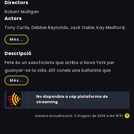
Directors
Robert Mulligan
Actors
Tony Curtis, Debbie Reynolds, Jack Oakie, Kay Medford,
Don Rickles, Marjorie Bennett, Hal K. Dawson, Norman Fell,
Més...
Stanley Adams, Johnny Lee, Sam Butera, Lisa Drake, Joe
Bushkin, Gerry Mulligan
Descripció
Pete és un saxofonista que arriba a Nova York per
guanyar-se la vida. Allí coneix una ballarina que
necessita un lloc on dormir. Ell proposa compartir un pis
Més...
que divideixen amb una cortina.
No disponible a cap plataforma de
streaming
Darrera actualització: 2 d'agost de 2026 a les 18:51