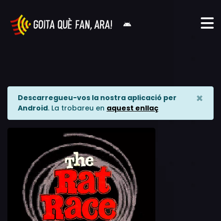
×
Descarregueu-vos la nostra aplicació per
Android
. La trobareu en
aquest enllaç