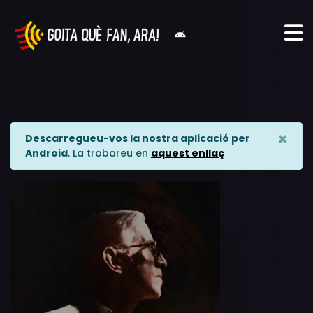
×
Descarregueu-vos la nostra aplicació per
Android
. La trobareu en
aquest enllaç