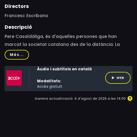
Directors
Francesc Escribano
Descripció
Pere Casaldàliga, és d'aquelles persones que han
marcat la societat catalana des de la distància. La
història d'un bisbe rebel al Mato Grosso, al Brasil,
Més...
enfrontat als poderosos i amenaçat de mort per la
seva denúncia social
Àudio i subtítols en català
WEB
Modalitats:
Accés gratuït
Darrera actualització: 6 d'agost de 2026 a les 14:00