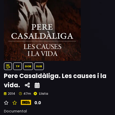
TP
DOB
SUB
Pere Casaldàliga. Les causes i la
vida.
Llista
2014
47m
0.0
Documental