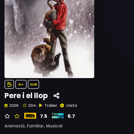
G+
SUB
Pere i el llop
Tràiler
Llista
2006
32m
7.5
6.7
Animació,
Familiar,
Musical