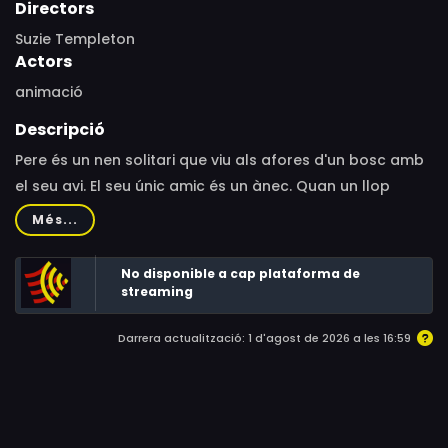
Directors
Suzie Templeton
Actors
animació
Descripció
Pere és un nen solitari que viu als afores d'un bosc amb
el seu avi. El seu únic amic és un ànec. Quan un llop
temible amenaça l'ànec, Pere, amb el gat del seu avi i un
Més...
ocell, decideix armar-se de valor i enfrontar-se al llop
per acabar amb ell.
No disponible a cap plataforma de
streaming
Darrera actualització: 1 d'agost de 2026 a les 16:59