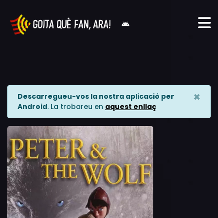
×
Descarregueu-vos la nostra aplicació per
Android
. La trobareu en
aquest enllaç