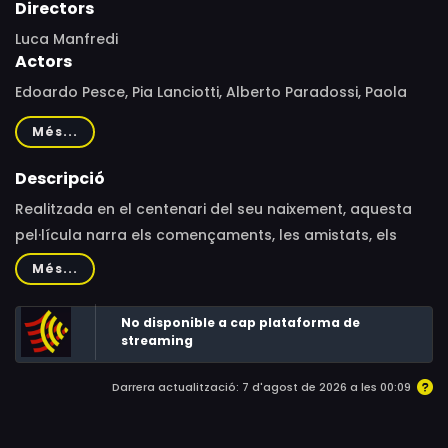
Directors
Luca Manfredi
Actors
Edoardo Pesce, Pia Lanciotti, Alberto Paradossi, Paola
Tiziana Cruciani, Luisa Riccio, Michela Giraud, Paola
Més...
Giangrasso, Giorgio Colangeli, Martina Galletta,
Francesco Foti, Sara Cardinaletti, Lillo Petrolo, Guido
Descripció
Roncalli, Chiara Cavaliere, Rodolfo Corsato, Giampiero
Realitzada en el centenari del seu naixement, aquesta
Ingrassia, Stefano Skalkotos, Teresa Federico, Valentina
pel·lícula narra els començaments, les amistats, els
Ruggeri, Francesca Nerozzi
amors i moltes anècdotes de la vida de l'actor Alberto
Més...
Sordi, des dels seus inicis en el món de l'espectacle com
a aspirant, fins a convertir-se en actor.
No disponible a cap plataforma de
streaming
Darrera actualització: 7 d'agost de 2026 a les 00:09