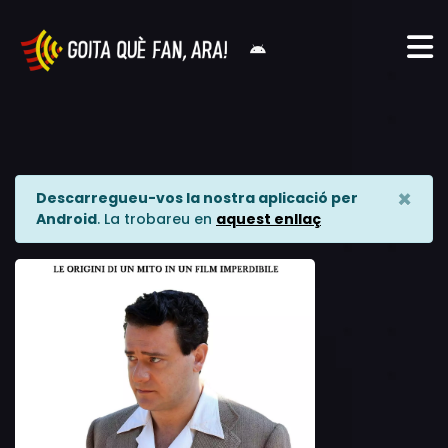
×
Descarregueu-vos la nostra aplicació per
Android
. La trobareu en
aquest enllaç