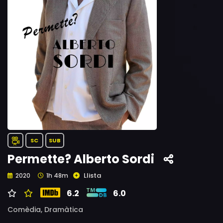
SC
SUB
Permette? Alberto Sordi
Llista
2020
1h 48m
6.2
6.0
Comèdia,
Dramàtica