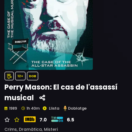
12+
DOB
Perry Mason: El cas de l'assassí
musical
Llista
Doblatge
1989
1h 40m
7.0
6.5
Crims,
Dramàtica,
Misteri