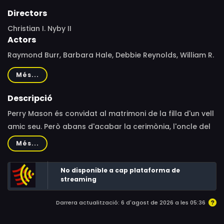
Directors
Christian I. Nyby II
Actors
Raymond Burr, Barbara Hale, Debbie Reynolds, William R.
Moses, Jerry Orbach, Alexandra Paul, Dwight Schultz,
Més...
Wendelin Harston, Luis Ávalos, Mary Cadorette, Alexa
Hamilton, Valerie Mahaffey, James McEachin, Jim Metzler,
Descripció
Lori Petty, Henry G. Sanders, Raymond Singer, Philip
Perry Mason és convidat al matrimoni de la filla d'un vell
Sterling, Rick Aiello, Ron Headlee, Bea Hurwitz, Kirk Nyby,
amic seu. Però abans d'acabar la cerimònia, l'oncle del
Doug Stevenson, Sheila Ivy Traister, Richard Van Vleet
nuvi és trobat mort. Sens dubte, aquest és un cas per a
Més...
Perry Mason.
No disponible a cap plataforma de
streaming
Darrera actualització: 6 d'agost de 2026 a les 05:36