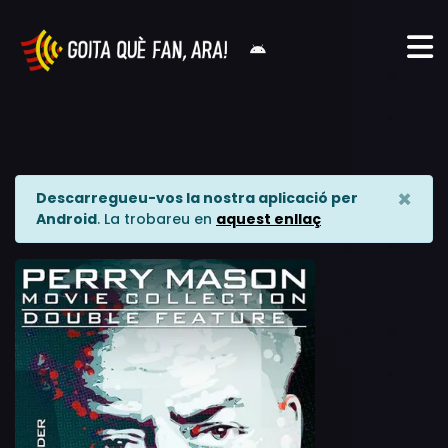
×
Descarregueu-vos la nostra aplicació per
Android
. La trobareu en
aquest enllaç