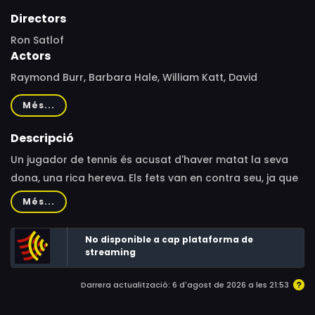
Directors
Ron Satlof
Actors
Raymond Burr, Barbara Hale, William Katt, David
Hasselhoff, John Beck, John Ireland, Doran Clark,
Més...
George DelHoyo, Audra Lindley, David Ogden Stiers,
Terrence Evans, Wendy MacDonald, Liane Langland,
Descripció
Darrell Larson, Richard Jury, Nadya Starr, Jim Beaver,
Un jugador de tennis és acusat d'haver matat la seva
Michael Flynn, Carl Morrow, David Watson, Michael
dona, una rica hereva. Els fets van en contra seu, ja que
Preston
va ser vist als braços de la seva antiga xicota la nit
Més...
abans de l'assassinat. Aquest és un cas de Perry Mason.
No disponible a cap plataforma de
streaming
Darrera actualització: 6 d'agost de 2026 a les 21:53