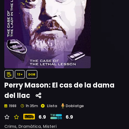
12+
DOB
Perry Mason: El cas de la dama
del llac
Llista
Doblatge
1988
1h 35m
6.9
6.9
Crims,
Dramàtica,
Misteri