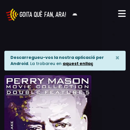
×
Descarregueu-vos la nostra aplicació per
Android
. La trobareu en
aquest enllaç