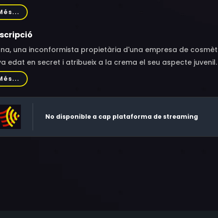
pper, Scott Thompson Baker, Jonathan Banks, Michael Halsey,
Més...
e, James McEachin, Patrick O'Neal, David Warner, Tyler MacDuff,
orah Brown, Marty Coniglio, Cort Michael Douglas, Ron Headl
scripció
in, John Nance, Susan Nyby, Tracy Smith
na, una inconformista propietària d'una empresa de cosmètic
a edat en secret i atribueix a la crema el seu aspecte juvenil.
it és arrestat i Perry el defensa.
Més...
No disponible a cap plataforma de streaming