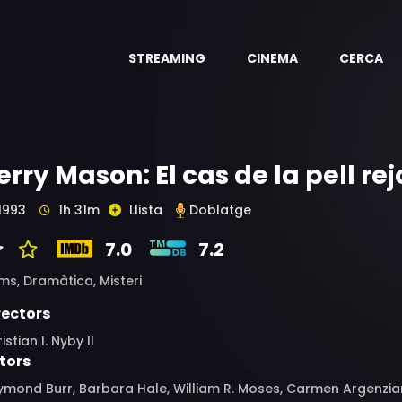
STREAMING
CINEMA
CERCA
erry Mason: El cas de la pell re
1993
1h 31m
Llista
Doblatge
7.0
7.2
ims,
Dramàtica,
Misteri
rectors
istian I. Nyby II
tors
mond Burr, Barbara Hale, William R. Moses, Carmen Argenzian