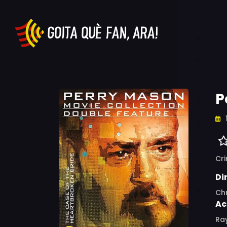
P
Cr
Di
Chr
Ac
Ray