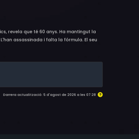
 Tippi Hedren, Betsy Jones-Moreland, Lauren
 Norm Silver, Donnie L. Betts, Paul Borrillo,
ee, Cliff Karp, Wayne Kennedy, Annette
s, revela que té 60 anys. Ha mantingut la
 L'han assassinada i falta la fórmula. El seu
Darrera actualització: 5 d'agost de 2026 a les 07:28