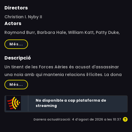
Directors
Christian I. Nyby II
Actors
Raymond Burr, Barbara Hale, William Katt, Patty Duke,
Erin Gray, Larry Wilcox, Wendelin Harston, Tupper Cullum,
Més...
David Ogden Stiers, Charles Siebert, James Sutorius,
Arthur Taxier, James McEachin, Don Galloway, Richard
Descripció
Sanders, Gary Hershberger, James McIntire, Joel
Un tinent de les Forces Aèries és acusat d'assassinar
Colodner, Pam Ward, Tony Higgins, Regina Krueger, Dotty
una noia amb qui mantenia relacions il·lícites. La dona
Coloroso, Michael X. Martin, Caitlin O'Connell, Sue
del militar, convençuda de la innocència del seu marit,
Més...
Hoffman, Burt Goodman
contracta Perry Mason perquè el defensi.
No disponible a cap plataforma de
streaming
Darrera actualització: 4 d'agost de 2026 a les 10:37