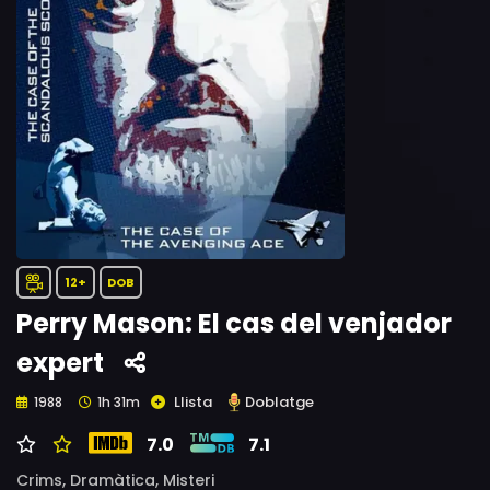
12+
DOB
Perry Mason: El cas del venjador
expert
Llista
Doblatge
1988
1h 31m
7.0
7.1
Crims,
Dramàtica,
Misteri