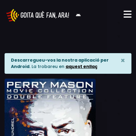
×
Descarregueu-vos la nostra aplicació per
Android
. La trobareu en
aquest enllaç