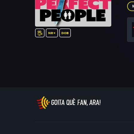
Val
NR+
DOB