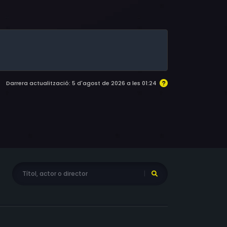
le, Julie Ow, Earl Theroux
Darrera actualització: 5 d'agost de 2026 a les 01:24