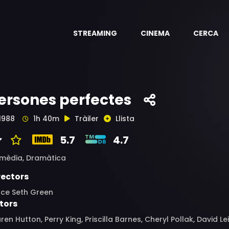
STREAMING
CINEMA
CERCA
ersones perfectes
1988
1h 40m
Tràiler
Llista
5.7
4.7
mèdia,
Dramàtica
rectors
uce Seth Green
tors
ren Hutton, Perry King, Priscilla Barnes, Cheryl Pollak, David L