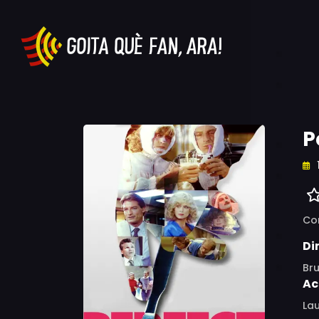
P
Co
Di
Br
Ac
Lau