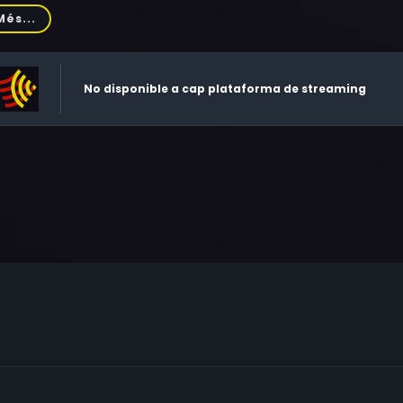
entine, Ronnie Schell, James Acheson, Darcy DeMoss, Rob Zapp
Més...
No disponible a cap plataforma de streaming