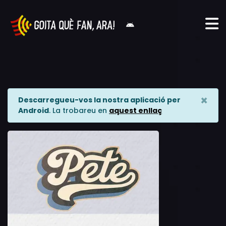
×
Descarregueu-vos la nostra aplicació per
Android
. La trobareu en
aquest enllaç