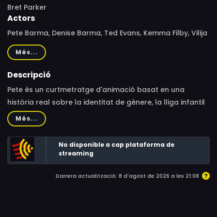
Bret Parker
Actors
Pete Barma, Denise Barma, Ted Evans, Kemma Filby, Vilija
Marshall, Ozi
Més...
Descripció
Pete és un curtmetratge d'animació basat en una
història real sobre la identitat de gènere, la lliga infantil
nord-americana de beisbol, les persones que inspiren el
Més...
canvi en intentar ser elles mateixes i els superherois que
permeten que es produeixi aquest canvi.Coneixem a
No disponible a cap plataforma de
Pete a Winterpark, Florida, en 1975: un nen de vuit anys
streaming
que somia amb jugar al beisbol com tots els altres nens
Darrera actualització: 8 d'agost de 2026 a les 21:08
del seu barri. El cas és que Pete no és com els altres
nens del seu equip, i pot ser que el món encara no
estigui preparat per a algú com ell.