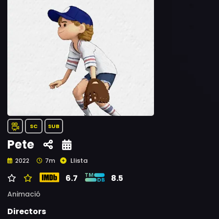
SC
SUB
Pete
Llista
2022
7m
6.7
8.5
Animació
Directors