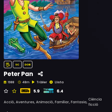
SC
DOB
Peter Pan
Tràiler
Llista
1988
48m
5.9
6.4
Ciència
Acció,
Aventures,
Animació,
Familiar,
Fantasia,
ficció