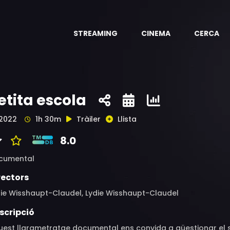
STREAMING
CINEMA
CERCA
etita escola
2022
1h 30m
Tràiler
Llista
8.0
cumental
rectors
die Wisshaupt-Claudel, Lydie Wisshaupt-Claudel
scripció
uest llargmetratge documental ens convida a qüestionar el 