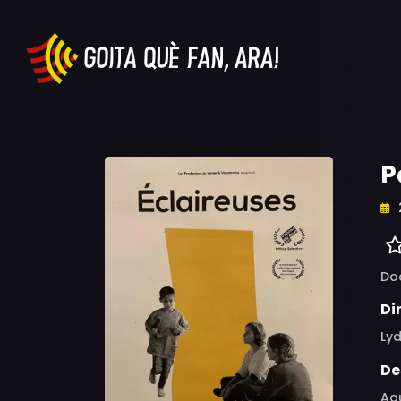
P
Do
Di
Ly
De
Aq