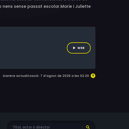
 nens sense passat escolar.Marie i Juliette
es la “Petite École”, acollint nens que no han
i i temps, allunyats dels processos
 abans d'enfrontar-se a una institució
lícula ens porta a qüestionar el sistema
WEB
Darrera actualització: 7 d'agost de 2026 a les 02:20