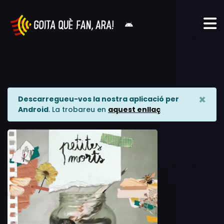
×
Descarregueu-vos la nostra aplicació per
Android
. La trobareu en
aquest enllaç