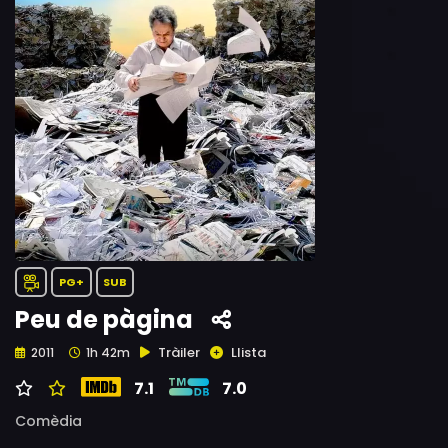
PG+
SUB
Peu de pàgina
Tràiler
Llista
2011
1h 42m
7.1
7.0
Comèdia