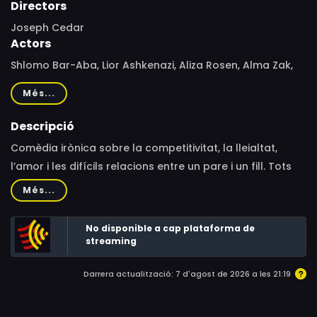
Directors
Joseph Cedar
Actors
Shlomo Bar-Aba, Lior Ashkenazi, Aliza Rosen, Alma Zak,
Micah Lewensohn, Nevo Kimchi, Yuval Scharf, Daniel
Més...
Markovich, Tsipi Gal, Michael Koresh, Idit Teperson,
Shmuel Shiloh, Albert Iluz, Gad Kaynar, Jackey Levi,
Descripció
Hanna Hacohen, Itay Polishuk
Comèdia irònica sobre la competitivitat, la lleialtat,
l’amor i les difícils relacions entre un pare i un fill. Tots
dos són excèntrics acadèmics, que han dedicat tota la
Més...
seva vida a l’estudi del Talmud.
No disponible a cap plataforma de
streaming
Darrera actualització: 7 d'agost de 2026 a les 21:19