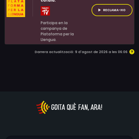
català:
perpetrarà diversos intents de fuga per reunir-se de
nou amb el seu estimat.
RECLAMA-HO
Participa en la
campanya de
Plataforma per la
Llengua.
Darrera actualització: 9 d'agost de 2026 a les 06:06