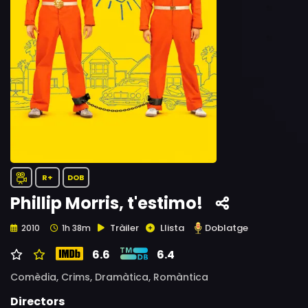
R+
DOB
Phillip Morris, t'estimo!
Tràiler
Llista
Doblatge
2010
1h 38m
6.6
6.4
Comèdia,
Crims,
Dramàtica,
Romàntica
Directors