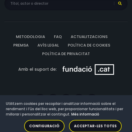
METODOLOGIA
FAQ
ACTUALITZACIONS
PREMSA
AVÍS LEGAL
POLÍTICA DE COOKIES
POLÍTICA DE PRIVACITAT
Amb el suport de:
Utilitzem cookies per recopilar i analitzar informació sobre el
rendiment i l’ús del lloc web, per proporcionar funcionalitats i per
millorar i personalitzar el contingut.
Més informació
Versió: 3.13.0.202607011342
CONFIGURACIÓ
ACCEPTAR-LES TOTES