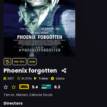
PG-13+
SUB
Phoenix forgotten
Tràiler
Llista
2017
1h 27m
5.4
6.3
Terror,
Misteri,
Ciència ficció
Directors