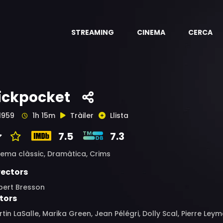
STREAMING
CINEMA
CERCA
ickpocket
1959
1h 15m
Tràiler
Llista
7.5
7.3
nema clàssic,
Dramàtica,
Crims
rectors
bert Bresson
tors
tin LaSalle, Marika Green, Jean Pélégri, Dolly Scal, Pierre Leym