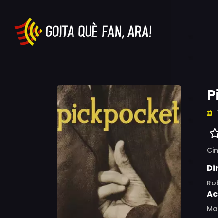
P
Ci
Di
Ro
Ac
Mar