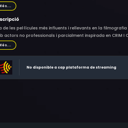
hie Saint-Just, Dominique Zardi
Més...
scripció
 de les pel·lícules més influents i rellevants en la filmografi
 actors no professionals i parcialment inspirada en CRIM I C
var l'experiència de robar carteres pel carrer. Tot i que és 
Més...
issaria li permet reflexionar sobre la seva activitat criminal,
a mare, decideix convertir aquesta activitat en el seu art.
No disponible a cap plataforma de streaming