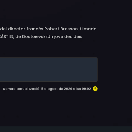
a del director francès Robert Bresson, filmada
ÀSTIG, de Dostoievski.Un jove decideix
capturat ràpidament i la seva breu estada a
 un cop alliberat i després de la mort de la
Darrera actualització: 5 d'agost de 2026 a les 09:02