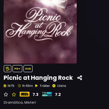
PG+
SUB
Picnic at Hanging Rock
Tràiler
Llista
1975
1h 55m
7.3
7.2
Dramàtica,
Misteri