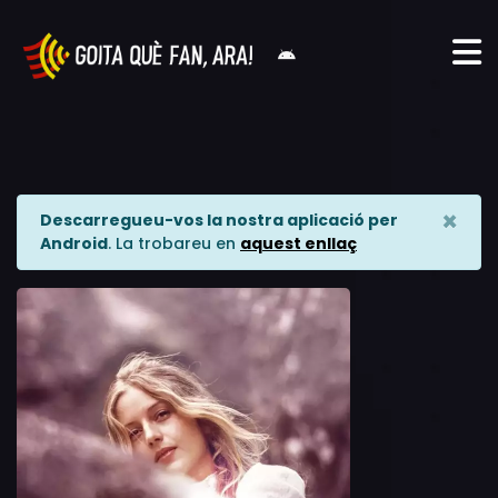
×
Descarregueu-vos la nostra aplicació per
Android
. La trobareu en
aquest enllaç