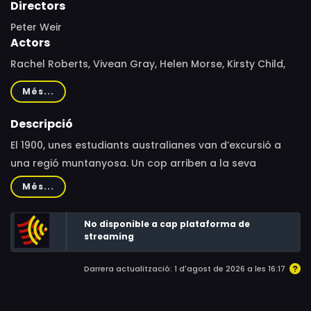
Directors
Peter Weir
Actors
Rachel Roberts, Vivean Gray, Helen Morse, Kirsty Child,
Tony Llewellyn-Jones, Jacki Weaver, Anne-Louise
Més...
Lambert, Karen Robson, Jane Vallis, Christine Schuler,
Margaret Nelson, Ingrid Mason, Jenny Lovell, Janet
Descripció
Murray, Wynn Roberts, Peter Collingwood, Olga Dickie,
El 1900, unes estudiants australianes van d’excursió a
Dominic Guard, John Jarratt, Frank Gunnell, Vivienne
una regió muntanyosa. Un cop arriben a la seva
Graves, Angela Bencini, Melinda Cardwell, Annabel
destinació, tres noies i una professora desapareixen
Més...
Powrie, Amanda White, Lindy O'Connell, Verity Smith,
sense deixar rastre.
Deborah Mullins, Sue Jamieson, Bernadette Bencini,
No disponible a cap plataforma de
Barbara Lloyd, Kay Taylor, Garry McDonald, Martin
streaming
Vaughan, John Fegan
Darrera actualització: 1 d'agost de 2026 a les 16:17