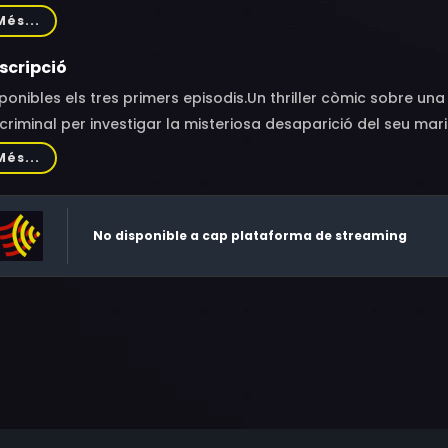
ielsen, Jonis Josef, Ole Soo, Karsten Marcussen, Lars Berrum
Més...
scripció
ponibles els tres primers episodis.Un thriller còmic sobre un
criminal per investigar la misteriosa desaparició del seu mar
s problemes de ràbia, i vivint amb la seva mare malalta d’A
Més...
poca volada -i aspirant a humorista de “stand-up”- per dest
aparició del seu marit, tot i que tothom creu que l’home es
el cas.
No disponible a cap plataforma de streaming