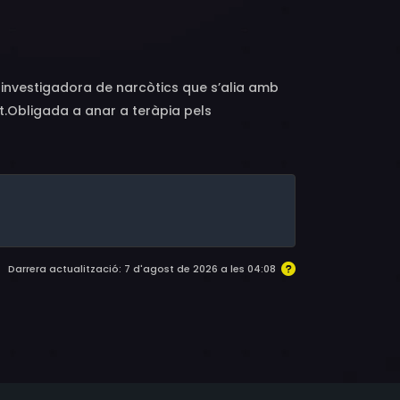
a investigadora de narcòtics que s’alia amb
it.Obligada a anar a teràpia pels
lzheimer, acaba aliant-se amb un delinqüent
apar la veritat sobre la misteriosa
 va ofegar en un accident mentre treballava
Darrera actualització: 7 d'agost de 2026 a les 04:08