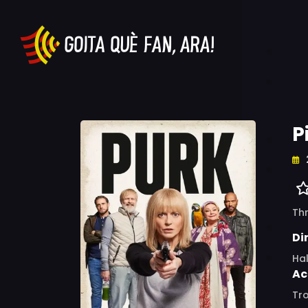
P
Thr
Di
Ha
Ac
Tro