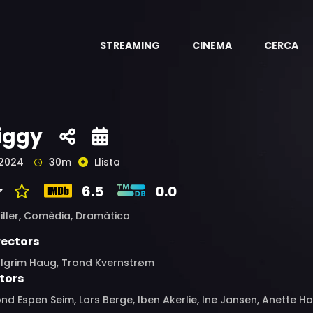
STREAMING
CINEMA
CERCA
iggy
2024
30m
Llista
6.5
0.0
iller,
Comèdia,
Dramàtica
rectors
llgrim Haug, Trond Kvernstrøm
tors
nd Espen Seim, Lars Berge, Iben Akerlie, Ine Jansen, Anette H