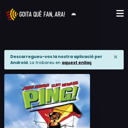
×
Descarregueu-vos la nostra aplicació per
Android
. La trobareu en
aquest enllaç