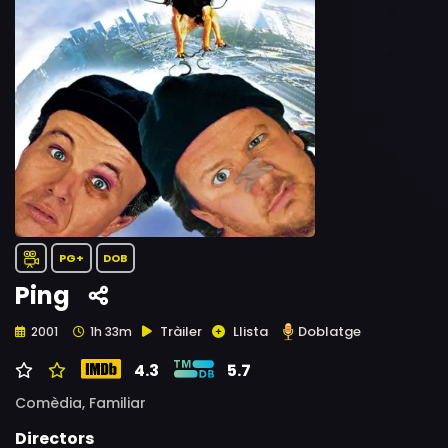
PG+
DOB
Ping
Tràiler
Llista
Doblatge
2001
1h 33m
4.3
5.7
Comèdia,
Familiar
Directors