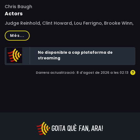
Chris Baugh
Actors
Judge Reinhold, Clint Howard, Lou Ferrigno, Brooke Winn,
Megan Austin Oberle, Eric Kushnick, Steve White, Michelle
Més...
Mar, Brian Donovan, Shirley Jones, Steve Susskind, Loren
Lester, Torie Lynch, Jason Lanc, Ted Garcia, Tammy
No disponible a cap plataforma de
Coburn, Edie Mirman, Lucy Lin, Rance Howard
streaming
Darrera actualització: 8 d'agost de 2026 a les 02:13