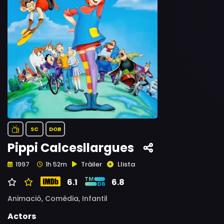
SC
DOB
Pippi Calcesllargues
Tràiler
Llista
1997
1h 52m
6.1
6.8
Animació,
Comèdia,
Infantil
Actors