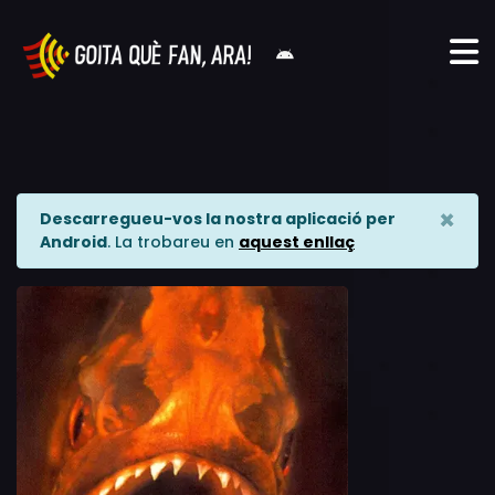
×
Descarregueu-vos la nostra aplicació per
Android
. La trobareu en
aquest enllaç