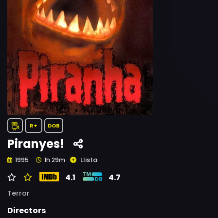
R+
DOB
Piranyes!
Llista
1995
1h 29m
4.1
4.7
Terror
Directors