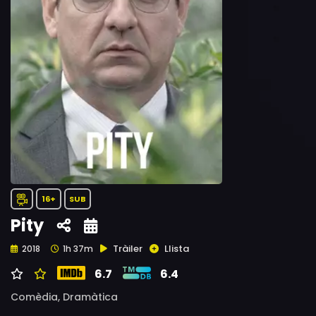
16+
SUB
Pity
Tràiler
Llista
2018
1h 37m
6.7
6.4
Comèdia,
Dramàtica