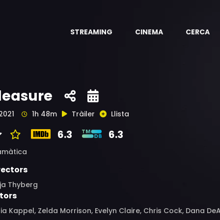
STREAMING
CINEMA
CERCA
leasure
2021
1h 48m
Tràiler
Llista
6.3
6.3
amàtica
rectors
nja Thyberg
tors
ia Kappel, Zelda Morrison, Evelyn Claire, Chris Cock, Dana D