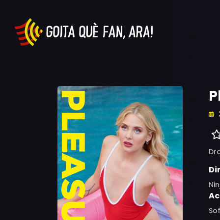
P
Dr
Di
Ni
Ac
Sof