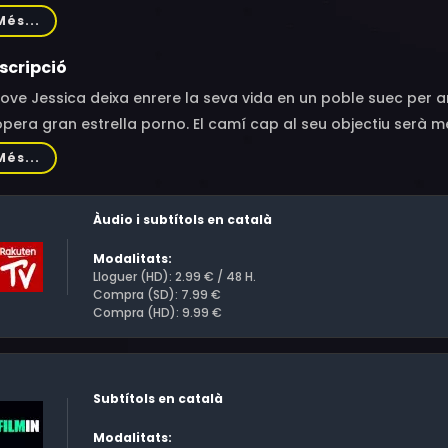
egler, Tee Reel, Dana Dearmond, Eva Melander, Lucy Hart, Joh
Més...
ss, Xander Corvus, Ivy Sherwood, Kasia Szarek, Chanel Preston
que, Nathan Bronson, Bill Bailey, Steve Holmes, Juliette March
scripció
a Azar, Small Hands, Derrick Pierce, Tommy Pistol, Claudio Be
jove Jessica deixa enrere la seva vida en un poble suec per a
ren, Eric John Grossbeck, Yoshi Nurijumi, David Freeman, Jay A
pera gran estrella porno. El camí cap al seu objectiu serà m
hael Thompson, Devin McGee, Kelvin Batiste Jr., Ex Libris, Mana
Més...
voin-Berg, Sean Stearley, Ruckus, Timi Mason, Jules Jordan, Pr
mmy Ellis
Àudio i subtítols en català
Modalitats:
Lloguer (HD): 2.99 € / 48 H.
Compra (SD): 7.99 €
Compra (HD): 9.99 €
Subtítols en català
Modalitats: