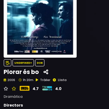
UNDEFINED+
DOB
Plorar és bo
Tràiler
Llista
2006
1h 20m
4.7
4.0
Dramàtica
Directors