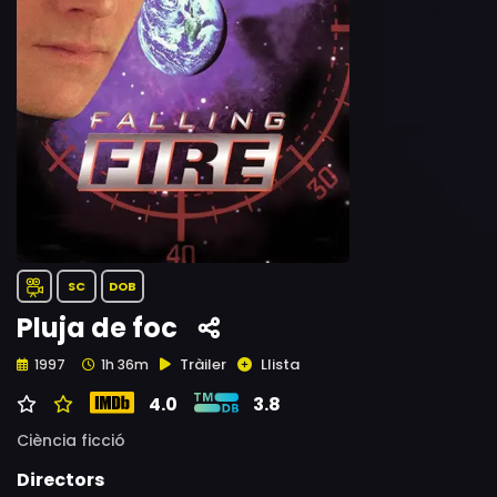
SC
DOB
Pluja de foc
Tràiler
Llista
1997
1h 36m
4.0
3.8
Ciència ficció
Directors