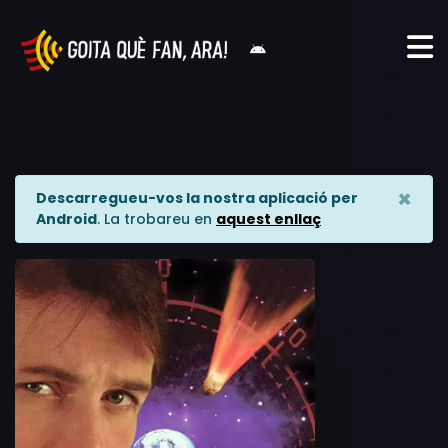
×
Descarregueu-vos la nostra aplicació per
Android
. La trobareu en
aquest enllaç