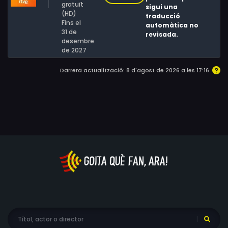
a la fiesta, junto con su marido Abel y su hijo adoptivo
gratuït
sigui una
(HD)
Mason.
traducció
Fins el
automàtica no
31 de
revisada.
desembre
de 2027
Darrera actualització: 8 d'agost de 2026 a les 17:16