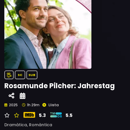
SC
SUB
Rosamunde Pilcher: Jahrestag
Llista
2025
1h 29m
5.3
5.5
Dramàtica,
Romàntica