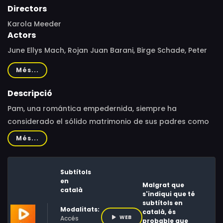
Directors
Karola Meeder
Actors
June Ellys Mach, Rojan Juan Barani, Birge Schade, Peter
Benedict, Josia Krug, Caroline Hartig, Armin Moallem,
Més...
Francesco Wenz, Jacob Taylor
Descripció
Pam, una romántica empedernida, siempre ha
considerado el sólido matrimonio de sus padres como
el modelo perfecto para vivir feliz para siempre. Pero su
Més...
novio Tate, hijo de padres divorciados, sigue siendo
escéptico sobre la posibilidad del «amor eterno».
Subtítols
Decidida a convencerlo, Pam invita espontáneamente a
en
Malgrat que
Tate a acompañarla a la celebración del 25.º
català
s'indiqui que té
aniversario de sus padres en la granja de caballos de la
subtítols en
Modalitats:
familia. El medio hermano de Pam, Kenny, también acude
català, és
WEB
Accés
probable que