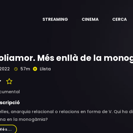
STREAMING
CINEMA
CERCA
oliamor. Més enllà de la mon
2022
57m
Llista
cumental
scripció
elles, anarquia relacional o relacions en forma de V. Qui ha
ena en la monogàmia?
Més...