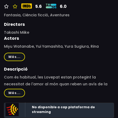
5.6
6.0
Fantasia,
Ciència ficció,
Aventures
Directors
Takashi Miike
Actors
Miyu Watanabe, Yui Yamashita, Yura Sugiura, Rina
Yamaguchi, Ran Ishii, Minami Hishida, Kira Yamaguchi,
Més...
Toa Harada
Descripció
Com és habitual, les Lovepat estan protegint la
necessitat de l'amor al món quan reben un avís de la
policia: uns lladres fantasmagòrics s'han emportat el
Més...
Diamant de l'amor, el tresor que fa que aquest
sentiment s'estengui arreu.
No disponible a cap plataforma de
streaming