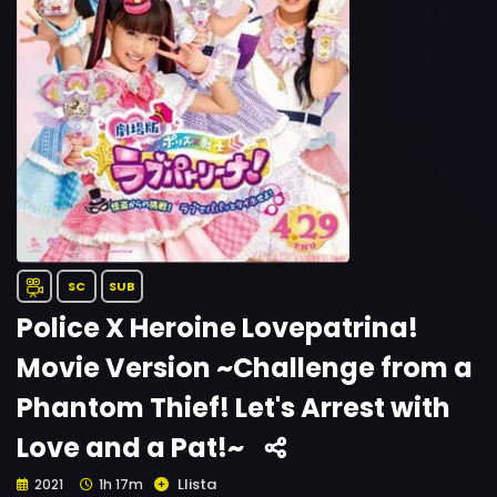
SC
SUB
Police X Heroine Lovepatrina!
Movie Version ~Challenge from a
Phantom Thief! Let's Arrest with
Love and a Pat!~
Llista
2021
1h 17m