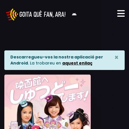
×
Descarregueu-vos la nostra aplicació per
Android
. La trobareu en
aquest enllaç