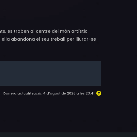
 Eulala Scheel, Matthew Sussman, Amy
enny Scharf, Tom McGuinness, Jeffrey
n, Eduardo Machado, Moss Roberts, Robert
da Emond, Tony Palazzolo, Barbara Garrick,
ts, es troben al centre del món artístic
itchell, Sondra Jablonski, Frank Wood, Julie
lla abandona el seu treball per lliurar-se
Noah Petroski, Norbert Weisser, Sally Murphy,
 extraordinàriament original que el
ld, John Nesci
a fama i la fortuna arriben acompanyades de
Darrera actualització: 4 d'agost de 2026 a les 23:41