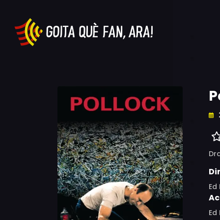
P
Dr
Di
Ed 
Ac
Ed 