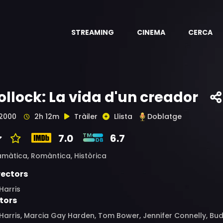
STREAMING
CINEMA
CERCA
ollock: La vida d'un creador
2000
2h 12m
Tràiler
Llista
Doblatge
7.0
6.7
amàtica,
Romàntica,
Històrica
rectors
Harris
tors
Harris, Marcia Gay Harden, Tom Bower, Jennifer Connelly, Bud 