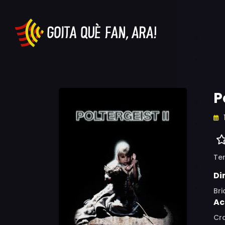
P
Ter
Di
Br
Ac
Cra