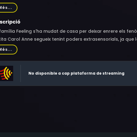
aldine Fitzgerald, John P. Whitecloud, Noble Craig, Susan Per
Més...
lyn Bernstein, Hayley Taylor, Ann Louise Bardach, Pamela Gor
ner, Whit Hertford, Bill Schroeder, Rocky Krakoff
scripció
família Feeling s'ha mudat de casa per deixar enrere els fen
ita Carol Anne segueix tenint poders extrasensorials, ja que l
 ella a través d'un telèfon de joguina. Kane, un dimoni disf
Més...
e per portar-la al més enllà. La desesperada família es veu
dium.
No disponible a cap plataforma de streaming