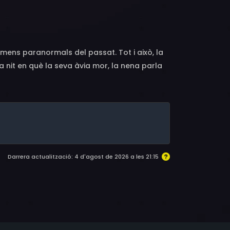
etz, Helen Boll, Syd Beard, David Beaman,
don, Chelsea Hertford, Carrie Lorraine, Kathy
òmens paranormals del passat. Tot i això, la
a nit en què la seva àvia mor, la nena parla
ressat de predicador, intenta convèncer Carol
rà obligada a demanar ajut a un misteriós
Darrera actualització: 4 d'agost de 2026 a les 21:15