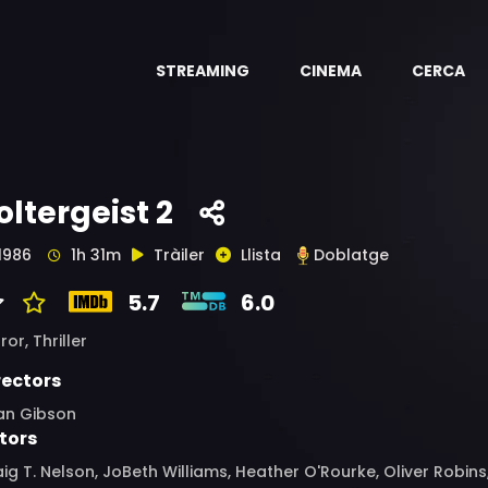
STREAMING
CINEMA
CERCA
oltergeist 2
1986
1h 31m
Tràiler
Llista
Doblatge
5.7
6.0
ror,
Thriller
rectors
ian Gibson
tors
ig T. Nelson, JoBeth Williams, Heather O'Rourke, Oliver Robins