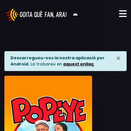
×
Descarregueu-vos la nostra aplicació per
Android
. La trobareu en
aquest enllaç