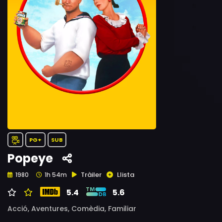
PG+
SUB
Popeye
Tràiler
Llista
1980
1h 54m
5.4
5.6
Acció,
Aventures,
Comèdia,
Familiar