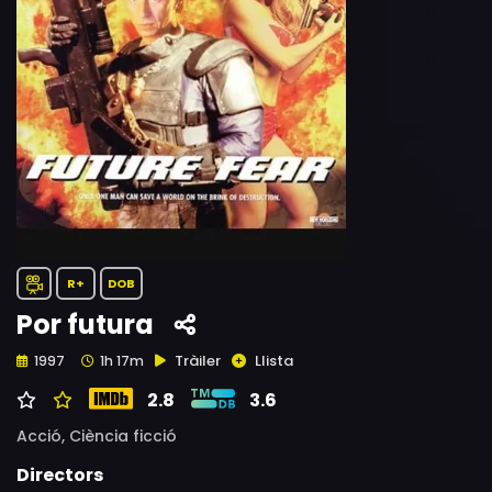
R+
DOB
Por futura
Tràiler
Llista
1997
1h 17m
2.8
3.6
Acció,
Ciència ficció
Directors