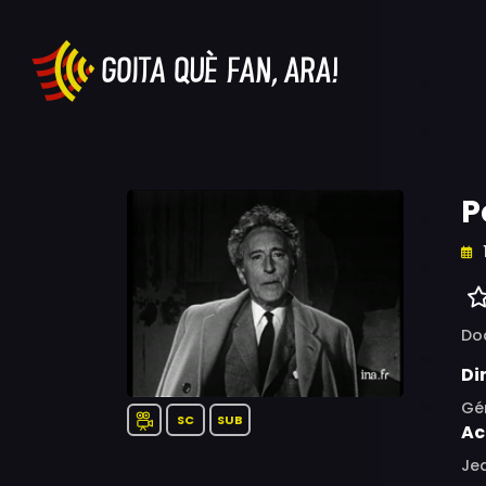
P
Do
Di
Gé
SC
SUB
Ac
Jea