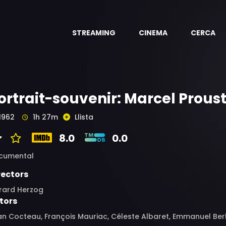
STREAMING
CINEMA
CERCA
ortrait-souvenir: Marcel Prous
1962
1h 27m
Llista
8.0
0.0
cumental
rectors
rard Herzog
tors
n Cocteau, François Mauriac, Céleste Albaret, Emmanuel Ber