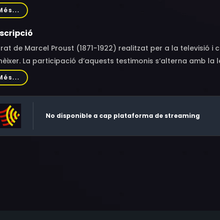
retelle, Marquis de Lauris, Mme André Maurois, Mme Paul Mora
Més...
upault
scripció
rat de Marcel Proust (1871-1922) realitzat per a la televisió 
èixer. La participació d’aquests testimonis s’alterna amb la
Més...
No disponible a cap plataforma de streaming