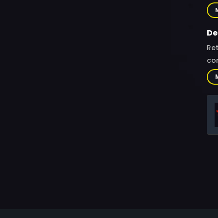
Lac
So
De
Ret
con