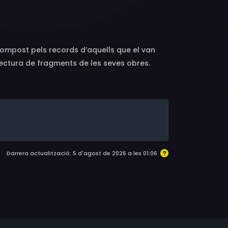
nd, Paul Morand, Jean Négroni, Philippe
i compost pels records d’aquells que el van
 lectura de fragments de les seves obres.
Darrera actualització: 5 d'agost de 2026 a les 01:06