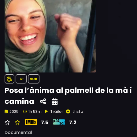
16+
SUB
Posa l’ànima al palmell de la mà i
camina
Tràiler
Llista
2025
1h 53m
7.5
7.2
Documental