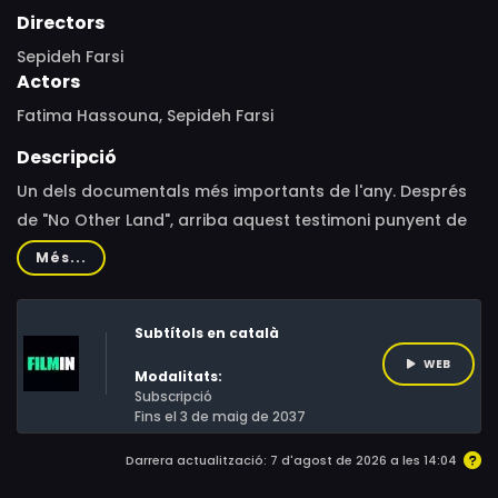
Directors
Sepideh Farsi
Actors
Fatima Hassouna, Sepideh Farsi
Descripció
Un dels documentals més importants de l'any. Després
de "No Other Land", arriba aquest testimoni punyent de
la fotoperiodista palestina Fatima Hassouna,
Més...
assassinada poc abans de l'estrena del documental al
Festival de Canes.La fotoperiodista palestina Fatima
Subtítols en català
Hassouna documenta la vida a Gaza durant la invasió
militar israeliana. A través del seu mòbil es comunica
WEB
Modalitats:
diàriament amb la directora Sepideh Farsi, que
Subscripció
Fins el 3 de maig de 2037
s'encarrega de transmetre les seves imatges.
Darrera actualització: 7 d'agost de 2026 a les 14:04