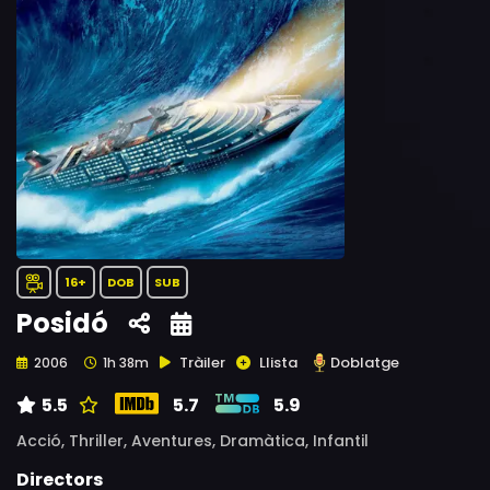
16+
DOB
SUB
Posidó
Tràiler
Llista
Doblatge
2006
1h 38m
5.5
5.7
5.9
Acció,
Thriller,
Aventures,
Dramàtica,
Infantil
Directors