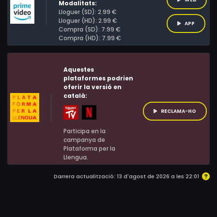
Modalitats:
Lloguer (SD): 2.99 €
Lloguer (HD): 2.99 €
APP
Compra (SD): 7.99 €
Compra (HD): 7.99 €
Aquestes
plataformes podrien
oferir la versió en
català:
RECLAMA-HO
Participa en la
campanya de
Plataforma per la
Llengua.
Darrera actualització: 13 d'agost de 2026 a les 22:01