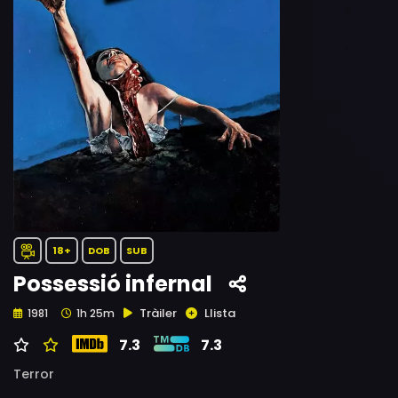
18+
DOB
SUB
Possessió infernal
Tràiler
Llista
1981
1h 25m
7.3
7.3
Terror