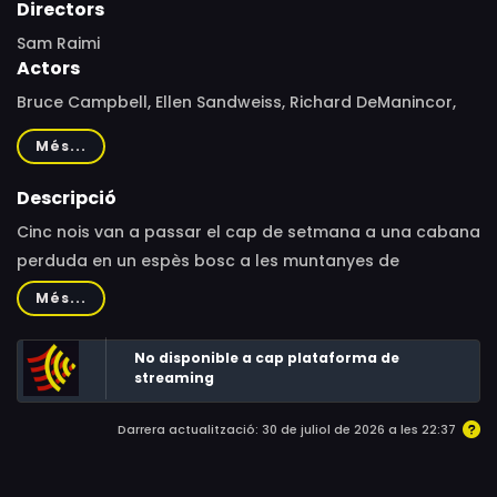
Directors
Sam Raimi
Actors
Bruce Campbell, Ellen Sandweiss, Richard DeManincor,
Betsy Baker, Theresa Tilly, Philip A. Gillis, Dorothy Tapert,
Més...
Cheryl Guttridge, Barbara Carey, David Horton, Wendall
Thomas, Don Long, Stu Smith, Kurt Rauf, Ted Raimi, Ivan
Descripció
Raimi, Bill Vincent, Mary Beth Tapert, Scott Spiegel, John
Cinc nois van a passar el cap de setmana a una cabana
Cameron, Joanne Kruse, Gwen Cochanski, Debie
perduda en un espès bosc a les muntanyes de
Jarczewski, Josh Becker, Bob Dorian, Sam Raimi, Tom
Tennessee. Un cop instal·lats, i quan es troben sopant, la
Més...
Sullivan, Robert Tapert
trapa que dóna accés al soterrani s'obre de cop.
No disponible a cap plataforma de
streaming
Darrera actualització: 30 de juliol de 2026 a les 22:37