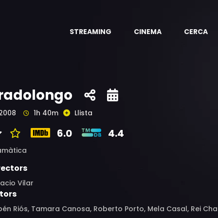
STREAMING
CINEMA
CERCA
radolongo
2008
1h 40m
Llista
6.0
4.4
amàtica
rectors
acio Vilar
tors
bén Riós, Tamara Canosa, Roberto Porto, Mela Casal, Rei Ch