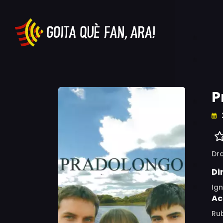
P
Dr
Di
Ign
Ac
Ru