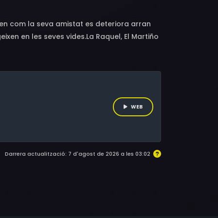
en com la seva amistat es deteriora arran
ixen en les seves vides.La Raquel, El Martiño
at. L'estiu es presenta com tots els altres,
mor que els dos nois comencen a sentir per la
, de Pradolongo, un prat d'alta muntanya
 somnis i vincles que els han mantingut units
WEB
Darrera actualització: 7 d'agost de 2026 a les 03:02