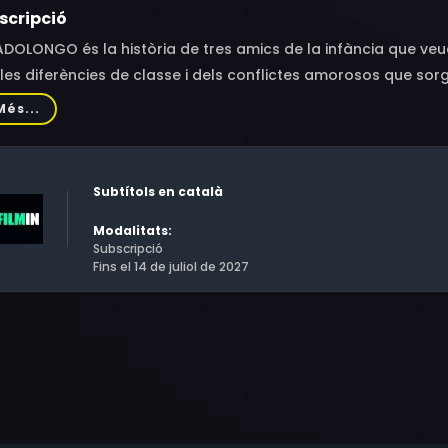
scripció
DOLONGO és la història de tres amics de la infància que veu
les diferències de classe i dels conflictes amorosos que sorge
'Armando són tres amics que acaben de complir la majoria d'ed
Més...
 festes, tardes al riu..., però aquest cop res serà igual. L'a
uel i la possible venda, a la pissarrera del pare d'Armando
tanyent a la família de Martiño, els obliga a reconsiderar els
Subtítols en català
 de la infància.
Modalitats:
Subscripció
Fins el 14 de juliol de 2027