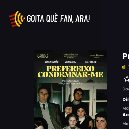
P
Do
Di
Ma
Ac
Mel