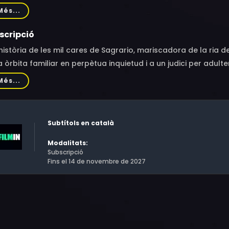
 Rocío Carreras López, Zé Paredes, Gloria María Martínez Vida
Més...
ueiro Armada, Mercedes Lomba Baz, Ana Isabel Loredo García
rte Herráez Bustelo, Rocío Arnoso López, María Sánchez Migu
scripció
història de les mil cares de Sagrario, mariscadora de la ria d
 òrbita familiar en perpètua inquietud i a un judici per adulter
amb el seu amant, un fuster “digne d’estimar”.
Més...
Subtítols en català
Modalitats:
Subscripció
Fins el 14 de novembre de 2027