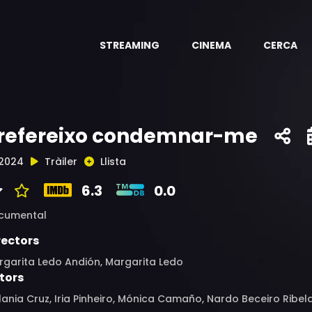
STREAMING
CINEMA
CERCA
refereixo condemnar-me
2024
Tràiler
Llista
6.3
0.0
cumental
rectors
rgarita Ledo Andión, Margarita Ledo
tors
ania Cruz, Iria Pinheiro, Mónica Camaño, Nardo Beceiro Ribela