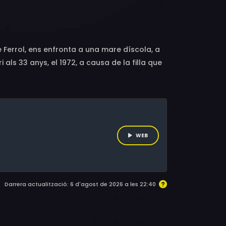
l, Sagrario Ribela Fa, Mónica de Nut, Mónica
, Rocío Cuenca Permuy, Saínza Ledo Rial,
ez, Antón Lopo, Martiño Ons Piñeiro
e Ferrol, ens enfronta a una mare díscola, a
i als 33 anys, el 1972, a causa de la filla que
WEB
Darrera actualització: 6 d'agost de 2026 a les 22:40